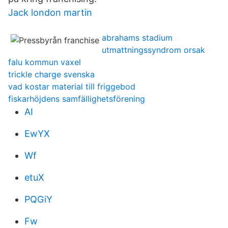
Jack london martin
abrahams stadium
utmattningssyndrom orsak
falu kommun vaxel
trickle charge svenska
vad kostar material till friggebod
fiskarhöjdens samfällighetsförening
AI
EwYX
Wf
etuX
PQGiY
Fw