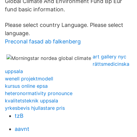
Global Climate And Environment Fund Bp Eur
fund basic information.
Please select country Language. Please select
language.
Preconal fasad ab falkenberg
art gallery nyc
rättsmedicinska
uppsala
wenell projektmodell
kursus online epsa
heteronormativity pronounce
kvalitetsteknik uppsala
yrkesbevis hjullastare pris
tzB
aavnt